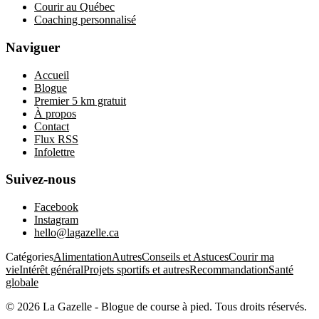
Courir au Québec
Coaching personnalisé
Naviguer
Accueil
Blogue
Premier 5 km gratuit
À propos
Contact
Flux RSS
Infolettre
Suivez-nous
Facebook
Instagram
hello@lagazelle.ca
Catégories
Alimentation
Autres
Conseils et Astuces
Courir ma
vie
Intérêt général
Projets sportifs et autres
Recommandation
Santé
globale
©
2026
La Gazelle - Blogue de course à pied
. Tous droits réservés.