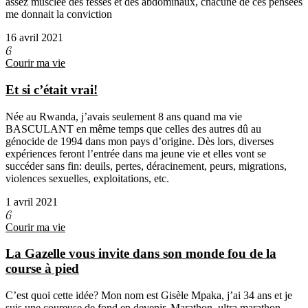
assez musclée des fesses et des abdominaux, chacune de ces pensées
me donnait la conviction
16 avril 2021
G
Courir ma vie
Et si c’était vrai!
Née au Rwanda, j’avais seulement 8 ans quand ma vie
BASCULANT en même temps que celles des autres dû au
génocide de 1994 dans mon pays d’origine. Dès lors, diverses
expériences feront l’entrée dans ma jeune vie et elles vont se
succéder sans fin: deuils, pertes, déracinement, peurs, migrations,
violences sexuelles, exploitations, etc.
1 avril 2021
G
Courir ma vie
La Gazelle vous invite dans son monde fou de la
course à pied
C’est quoi cette idée? Mon nom est Gisèle Mpaka, j’ai 34 ans et je
suis une coureuse de fond en devenir. Marathon, ultra marathon,