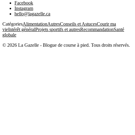
Facebook
Instagram
hello@lagazelle.ca
Catégories
Alimentation
Autres
Conseils et Astuces
Courir ma
vie
Intérêt général
Projets sportifs et autres
Recommandation
Santé
globale
©
2026
La Gazelle - Blogue de course à pied
. Tous droits réservés.